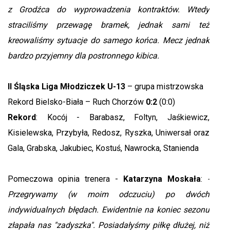
z Grodźca do wyprowadzenia kontraktów. Wtedy
straciliśmy przewagę bramek, jednak sami też
kreowaliśmy sytuacje do samego końca. Mecz jednak
bardzo przyjemny dla postronnego kibica.
II Śląska Liga Młodziczek U-13
– grupa mistrzowska
Rekord Bielsko-Biała – Ruch Chorzów
0:2
(0:0)
Rekord
: Kocój - Barabasz, Foltyn, Jaśkiewicz,
Kisielewska, Przybyła, Redosz, Ryszka, Uniwersał oraz
Gala, Grabska, Jakubiec, Kostuś, Nawrocka, Stanienda
Pomeczowa opinia trenera -
Katarzyna Moskała
:
-
Przegrywamy (w moim odczuciu) po dwóch
indywidualnych błędach. Ewidentnie na koniec sezonu
złapała nas "zadyszka". Posiadałyśmy piłkę dłużej, niż