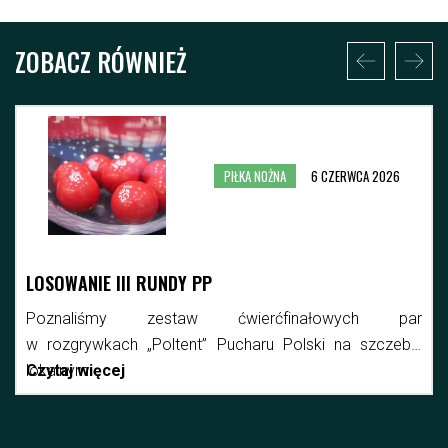
ZOBACZ RÓWNIEŻ
PIŁKA NOŻNA
6 CZERWCA 2026
LOSOWANIE III RUNDY PP
Poznaliśmy zestaw ćwierćfinałowych par
w rozgrywkach „Poltent” Pucharu Polski na szczeblu
lokalnym.
Czytaj więcej