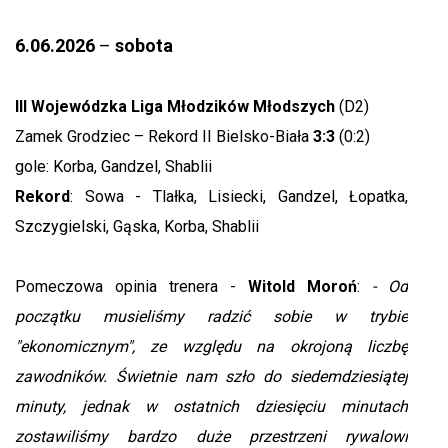
6.06.2026
–
sobota
III Wojewódzka Liga Młodzików Młodszych
(D2)
Zamek Grodziec – Rekord II Bielsko-Biała
3:3
(0:2)
gole: Korba, Gandzel, Shablii
Rekord
: Sowa - Tlałka, Lisiecki, Gandzel, Łopatka,
Szczygielski, Gąska, Korba, Shablii
Pomeczowa opinia trenera -
Witold Moroń
:
- Od
początku musieliśmy radzić sobie w trybie
"ekonomicznym", ze względu na okrojoną liczbę
zawodników. Świetnie nam szło do siedemdziesiątej
minuty, jednak w ostatnich dziesięciu minutach
zostawiliśmy bardzo duże przestrzeni rywalowi