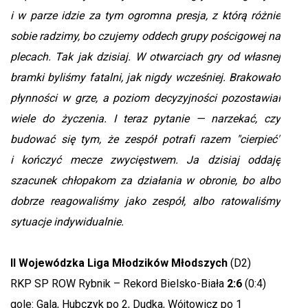
i w parze idzie za tym ogromna presja, z którą różnie
sobie radzimy, bo czujemy oddech grupy pościgowej na
plecach. Tak jak dzisiaj. W otwarciach gry od własnej
bramki byliśmy fatalni, jak nigdy wcześniej. Brakowało
płynności w grze, a poziom decyzyjności pozostawiał
wiele do życzenia. I teraz pytanie — narzekać, czy
budować się tym, że zespół potrafi razem "cierpieć"
i kończyć mecze zwycięstwem. Ja dzisiaj oddaję
szacunek chłopakom za działania w obronie, bo albo
dobrze reagowaliśmy jako zespół, albo ratowaliśmy
sytuacje indywidualnie.
II Wojewódzka Liga Młodzików Młodszych
(D2)
RKP SP ROW Rybnik – Rekord Bielsko-Biała
2:6
(0:4)
gole: Gala, Hubczyk po 2, Dudka, Wójtowicz po 1