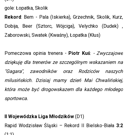
gole: Łopatka, Skolik
Rekord
: Bem - Pala (Iskierka), Grzechnik, Skolik, Kurz,
Dobija, Beer (Sztorc, Wójciga), Velychko (Dudek) ,
Zaborowski, Swatek (Kwaśny), Łopatka (Kłus)
Pomeczowa opinia trenera -
Piotr Kuś
:
- Zwyczajowe
dziękuję dla trenerów ze szczególnym wskazaniem na
"Gagara", zawodników oraz Rodziców naszych
milusińskich. Dzisiaj mamy dzień Mai Chwalińskiej,
która może być drogowskazem dla każdego młodego
sportowca.
II Wojewódzka Liga Młodzików
(D1)
Rapid Wodzisław Śląski – Rekord II Bielsko-Biała
3:2
(1:1)