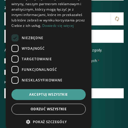
witryny, naszym partnerom reklamowym i
Zabezpieczenie przed robotami
*
analitycznym, którzy mogą łączyć je z
innymi informacjami, które im przekazałeś
lub które zebrali w wyniku korzystania przez
Ciebie z ich usług.
Dowiedz się więcej
NIEZBĘDNE
WYDAJNOŚĆ
Aby wysłać formularz, prosimy zaakceptować poniższe zgody.
TARGETOWANIE
Wyrażam zgodę na przetwarzanie danych osobowych.
*
FUNKCJONALNOŚĆ
Akceptuję
politykę prywatności
.
*
NIESKLASYFIKOWANE
Klauzula pod zgodami.
WYŚLIJ WIADOMOŚĆ
AKCEPTUJ WSZYSTKIE
ODRZUĆ WSZYSTKIE
POKAŻ SZCZEGÓŁY