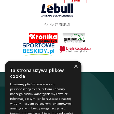
PARTNERZY MEDIALNI
×
Ta strona używa plików
cookie
Używamy plików cookie w celu
personalizacji treści, reklam i analizy
naszego ruchu. Udostępniamy również
informacje o tym, jak korzystasz z naszej
witryny, naszym partnerom reklamowym i
analitycznym, którzy mogą łączyć je z
innymi informacjami, które im przekazałeś