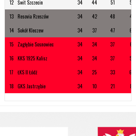
12
Świt Szczecin
34
44
51
59
13
Resovia Rzeszów
34
42
48
47
14
Sokół Kleczew
34
37
47
62
15
Zagłębie Sosnowiec
34
34
37
61
16
KKS 1925 Kalisz
34
34
37
55
17
ŁKS II Łódź
34
25
33
64
18
GKS Jastrzębie
34
10
21
81