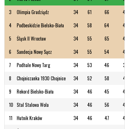
3
Olimpia Grudziądz
34
61
66
45
4
Podbeskidzie Bielsko-Biała
34
58
64
43
5
Śląsk II Wrocław
34
55
65
49
6
Sandecja Nowy Sącz
34
55
54
40
7
Podhale Nowy Targ
34
53
46
35
8
Chojniczanka 1930 Chojnice
34
52
58
47
9
Rekord Bielsko-Biała
34
46
45
48
10
Stal Stalowa Wola
34
46
56
43
11
Hutnik Kraków
34
46
47
40