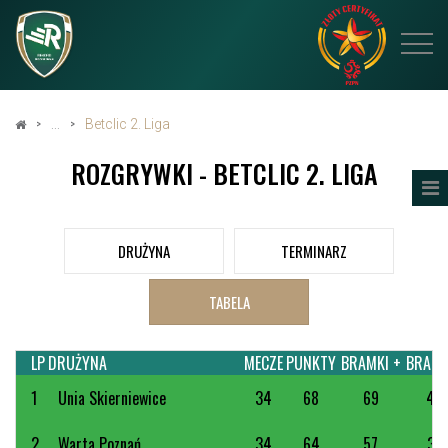
Betclic 2. Liga
ROZGRYWKI - BETCLIC 2. LIGA
DRUŻYNA
TERMINARZ
TABELA
LP
DRUŻYNA
MECZE
PUNKTY
BRAMKI +
BRAMK
1
Unia Skierniewice
34
68
69
45
2
Warta Poznań
34
64
57
37