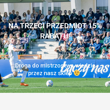
NA TRZECI PRZEDMIOT 15%
RABATU!
Droga do mistrzostwa wiedzie
przez nasz sklep