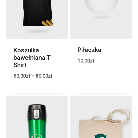
Piłeczka
Koszulka
bawełniana T-
10.00
zł
Shirt
60.00
zł
–
80.00
zł