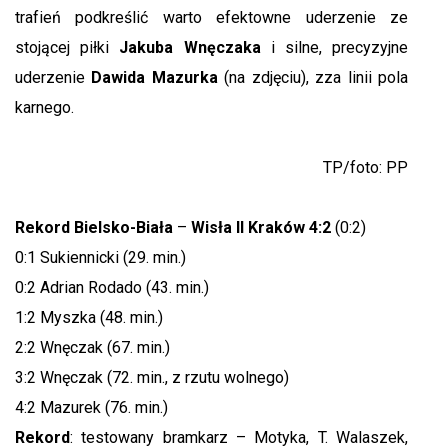
trafień podkreślić warto efektowne uderzenie ze
stojącej piłki
Jakuba Wnęczaka
i silne, precyzyjne
uderzenie
Dawida Mazurka
(na zdjęciu), zza linii pola
karnego.
TP/foto: PP
Rekord Bielsko-Biała
–
Wisła II Kraków
4:2
(0:2)
0:1 Sukiennicki (29. min.)
0:2 Adrian Rodado (43. min.)
1:2 Myszka (48. min.)
2:2 Wnęczak (67. min.)
3:2 Wnęczak (72. min., z rzutu wolnego)
4:2 Mazurek (76. min.)
Rekord
: testowany bramkarz – Motyka, T. Walaszek,