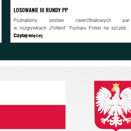
LOSOWANIE III RUNDY PP
Poznaliśmy zestaw ćwierćfinałowych par
w rozgrywkach „Poltent” Pucharu Polski na szczeblu
lokalnym.
Czytaj więcej