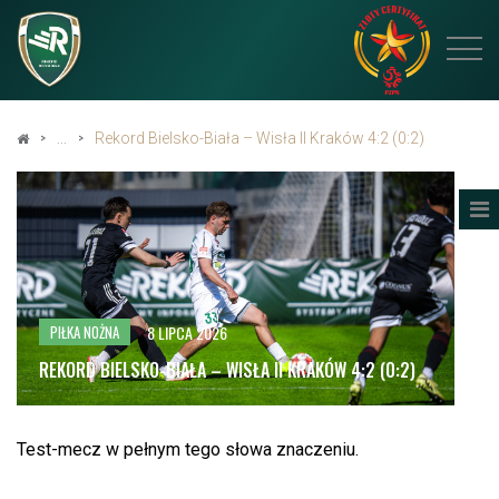
Rekord Bielsko-Biała – Wisła II Kraków 4:2 (0:2)
8 LIPCA 2026
PIŁKA NOŻNA
REKORD BIELSKO-BIAŁA – WISŁA II KRAKÓW 4:2 (0:2)
Test-mecz w pełnym tego słowa znaczeniu.