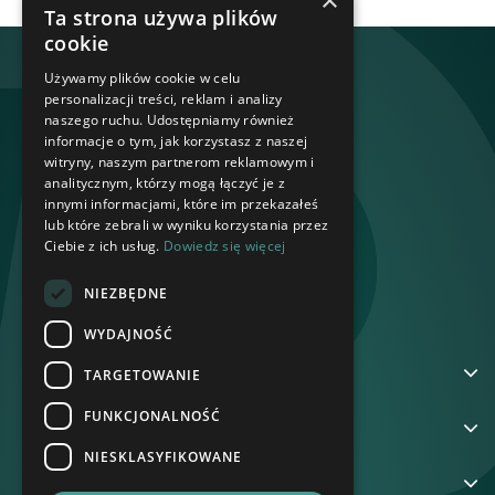
×
Ta strona używa plików
cookie
Używamy plików cookie w celu
personalizacji treści, reklam i analizy
naszego ruchu. Udostępniamy również
informacje o tym, jak korzystasz z naszej
witryny, naszym partnerom reklamowym i
analitycznym, którzy mogą łączyć je z
innymi informacjami, które im przekazałeś
lub które zebrali w wyniku korzystania przez
Ciebie z ich usług.
Dowiedz się więcej
NIEZBĘDNE
WYDAJNOŚĆ
ADRES
TARGETOWANIE
FUNKCJONALNOŚĆ
NA SKRÓTY
NIESKLASYFIKOWANE
GRUPA REKORD