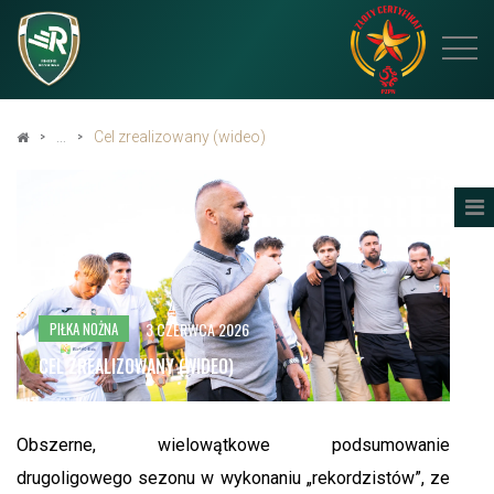
Cel zrealizowany (wideo)
3 CZERWCA 2026
PIŁKA NOŻNA
CEL ZREALIZOWANY (WIDEO)
Obszerne, wielowątkowe podsumowanie
drugoligowego sezonu w wykonaniu „rekordzistów”, ze