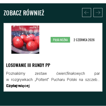
ZOBACZ RÓWNIEŻ
PIŁKA NOŻNA
2 CZERWCA 2026
LOSOWANIE III RUNDY PP
Poznaliśmy zestaw ćwierćfinałowych par
w rozgrywkach „Poltent” Pucharu Polski na szczeblu
lokalnym.
Czytaj więcej