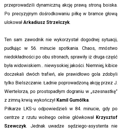
przeprowadzili dynamiczną akcję prawą stroną boiska.
Po precyzyjnym dośrodkowaniu piłkę w bramce głową
ulokował
Arkadiusz Strzelczyk
.
Ten sam zawodnik nie wykorzystał dogodnej sytuacji,
pudłując w 56. minucie spotkania. Chaos, mnóstwo
niedokładności po obu stronach, sprawiły iż druga część
była widowiskiem… niewysokiej jakości. Niemniej, kibice
doczekali dwóch trafień, ale prawidłowo gola zdobyli
tylko Bielszczanie. Ładnie poprowadzoną akcję przez J.
Wiertelorza, po prostopadłym dograniu w „szesnastkę”
z zimną krwią wykończył
Kamil Gumółka
.
Piłkarze LKS-u odpowiedzieli w 84. minucie, gdy po
centrze z rzutu wolnego celnie główkował
Krzysztof
Szewczyk
. Jednak uwadze sędziego-asystenta nie