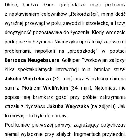
Długo, bardzo długo gospodarze mieli problemy
z nastawieniem celowników. „Rekordziści”, mimo dość
wyraźnej przewagi w polu, zawodzili strzelecko, a i tzw.
decyzyjność pozostawiała do życzenia. Kiedy wreszcie
podopieczni Szymona Niemczyka uporali się ze swoimi
problemami, napotkali na „przeszkodę” w postaci
Bartosza Neugebauera
. Golkiper Tworkowian zaliczył
kilka spektakularnych interwencji m.in. broniąc strzał
Jakuba Wiertelorza
(32. min.) oraz w sytuacji sam na
sam z
Piotrem Wielińskim
(34. min.). Natomiast nie
popisał się bramkarz gości przy próbie zatrzymania
strzału z dystansu
Jakuba Wnęczaka
(na zdjęciu). Jak
to mówią - to było do obrony...
Pod koniec pierwszej połowy, zagrażający dotychczas
niemal wyłącznie przy stałych fragmentach przyjezdni,