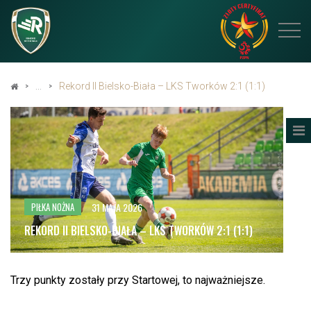
Rekord II Bielsko-Biała – LKS Tworków 2:1 (1:1)
31 MAJA 2026
PIŁKA NOŻNA
REKORD II BIELSKO-BIAŁA – LKS TWORKÓW 2:1 (1:1)
Trzy punkty zostały przy Startowej, to najważniejsze.