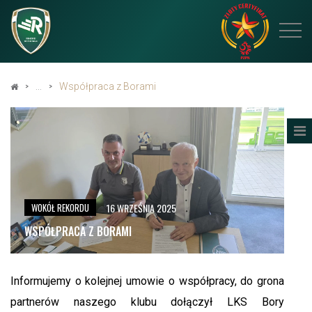
Współpraca z Borami
16 WRZEŚNIA 2025
WOKÓŁ REKORDU
WSPÓŁPRACA Z BORAMI
Informujemy o kolejnej umowie o współpracy, do grona
partnerów naszego klubu dołączył LKS Bory