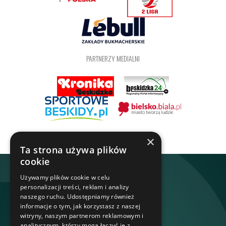
PARTNERZY MEDIALNI
×
Ta strona używa plików
cookie
Używamy plików cookie w celu
personalizacji treści, reklam i analizy
naszego ruchu. Udostępniamy również
informacje o tym, jak korzystasz z naszej
witryny, naszym partnerom reklamowym i
analitycznym, którzy mogą łączyć je z