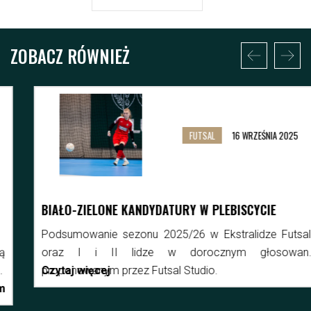
ZOBACZ RÓWNIEŻ
FUTSAL
16 WRZEŚNIA 2025
BIAŁO-ZIELONE KANDYDATURY W PLEBISCYCIE
Podsumowanie sezonu 2025/26 w Ekstralidze Futsalu
oraz I i II lidze w dorocznym głosowaniu
proponowanym przez Futsal Studio.
Czytaj więcej