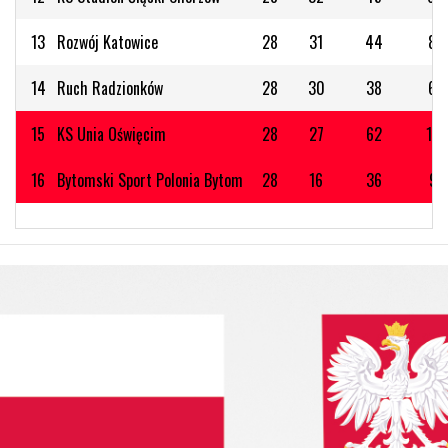
13
Rozwój Katowice
28
31
44
89
14
Ruch Radzionków
28
30
38
63
15
KS Unia Oświęcim
28
27
62
113
16
Bytomski Sport Polonia Bytom
28
16
36
91