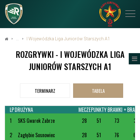
I Wojewódzka Liga Juniorów Starszych A1
ROZGRYWKI - I WOJEWÓDZKA LIGA
JUNIORÓW STARSZYCH A1
TERMINARZ
TABELA
LP
DRUŻYNA
MECZE
PUNKTY
BRAMKI +
BRAMK
1
SKS Gwarek Zabrze
28
51
73
33
2
Zagłębie Sosnowiec
28
51
76
64