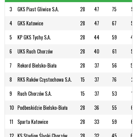
3
GKS Piast Gliwice S.A.
28
47
75
51
4
GKS Katowice
28
47
67
53
5
KP GKS Tychy S.A.
28
44
59
42
6
UKS Ruch Chorzów
28
40
61
55
7
Rekord Bielsko-Biała
28
37
56
50
8
RKS Raków Częstochowa S.A.
15
37
76
21
9
Ruch Chorzów S.A.
15
37
53
15
10
Podbeskidzie Bielsko-Biała
28
36
55
67
11
Sparta Katowice
28
33
59
68
12
KS Stadion Śląski Chorzów
28
32
45
60