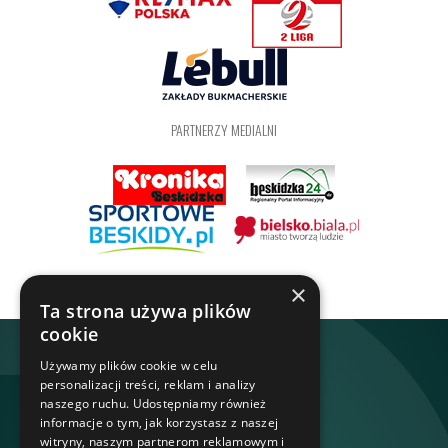
PARTNERZY MEDIALNI
×
Ta strona używa plików
cookie
Używamy plików cookie w celu
personalizacji treści, reklam i analizy
naszego ruchu. Udostępniamy również
informacje o tym, jak korzystasz z naszej
witryny, naszym partnerom reklamowym i