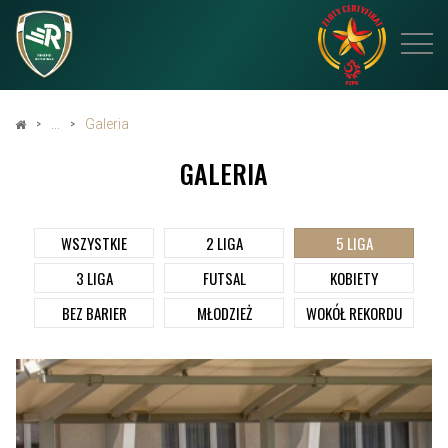
Galeria
GALERIA
WSZYSTKIE
2 LIGA
5 LIGA
3 LIGA
FUTSAL
KOBIETY
BEZ BARIER
MŁODZIEŻ
WOKÓŁ REKORDU