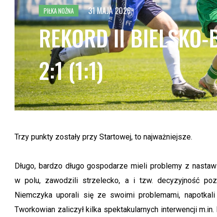
POZOSTAŁE OBIEKTY
31 MAJA 2026
PUCHAR POLSKI 2026
PIŁKA NOŻNA
FU
TA
REKORD II BIELSKO
FU
TA
2:1 (1:1)
FU
TA
FU
TA
FU
TA
Trzy punkty zostały przy Startowej, to najważniejsze.
FU
TA
Długo, bardzo długo gospodarze mieli problemy z nastaw
FU
w polu, zawodzili strzelecko, a i tzw. decyzyjność p
TA
Niemczyka uporali się ze swoimi problemami, napotkal
FU
Tworkowian zaliczył kilka spektakularnych interwencji m.in.