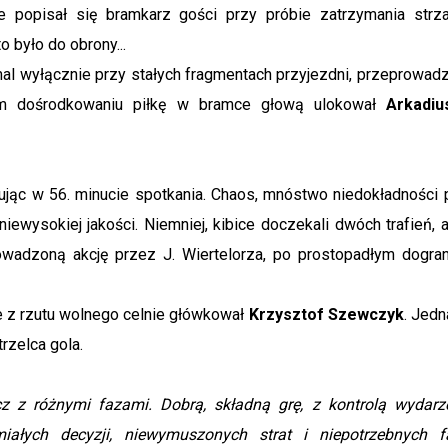
ie popisał się bramkarz gości przy próbie zatrzymania strza
o było do obrony...
l wyłącznie przy stałych fragmentach przyjezdni, przeprowadzi
nym dośrodkowaniu piłkę w bramce głową ulokował
Arkadiu
ując w 56. minucie spotkania. Chaos, mnóstwo niedokładności 
iewysokiej jakości. Niemniej, kibice doczekali dwóch trafień, a
owadzoną akcję przez J. Wiertelorza, po prostopadłym dogran
e z rzutu wolnego celnie główkował
Krzysztof Szewczyk
. Jedn
rzelca gola.
z z różnymi fazami. Dobrą, składną grę, z kontrolą wydarz
miałych decyzji, niewymuszonych strat i niepotrzebnych f