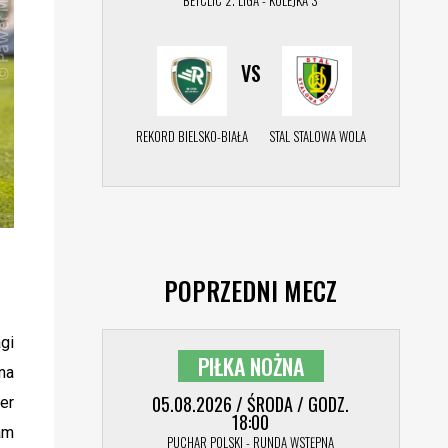
BETCLIC 2. LIGA - KOLEJKA 3
VS
REKORD BIELSKO-BIAŁA
STAL STALOWA WOLA
POPRZEDNI MECZ
gi
PIŁKA NOŻNA
na
05.08.2026 / ŚRODA / GODZ.
er
18:00
am
PUCHAR POLSKI - RUNDA WSTĘPNA