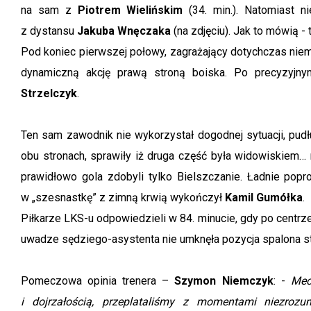
na sam z
Piotrem Wielińskim
(34. min.). Natomiast n
z dystansu
Jakuba Wnęczaka
(na zdjęciu). Jak to mówią - t
Pod koniec pierwszej połowy, zagrażający dotychczas niema
dynamiczną akcję prawą stroną boiska. Po precyzyj
Strzelczyk
.
Ten sam zawodnik nie wykorzystał dogodnej sytuacji, pudł
obu stronach, sprawiły iż druga część była widowiskiem… n
prawidłowo gola zdobyli tylko Bielszczanie. Ładnie popr
w „szesnastkę” z zimną krwią wykończył
Kamil Gumółka
.
Piłkarze LKS-u odpowiedzieli w 84. minucie, gdy po centrz
uwadze sędziego-asystenta nie umknęła pozycja spalona st
Pomeczowa opinia trenera –
Szymon Niemczyk
: -
Mec
i dojrzałością, przeplataliśmy z momentami niezrozu