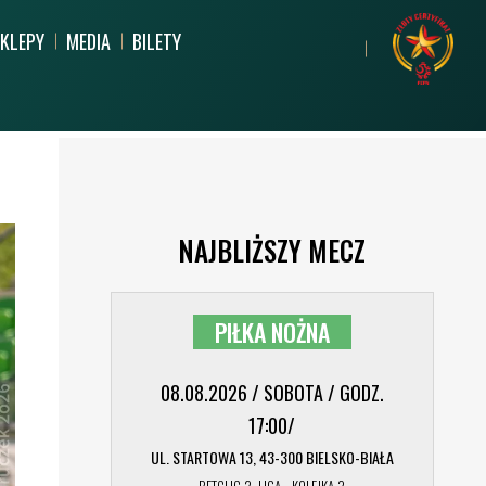
KLEPY
MEDIA
BILETY
PARTNERZY
MŁODZIEŻ
DZIECI
NAJBLIŻSZY MECZ
ARCHIWUM
CERTYFIKACJA
PROCEDURY POLITYKI
U
REKORD SPOŁECZNIE
HARU
BEZPIECZEŃSTWA DZIECI I
PIŁKA NOŻNA
MŁODZIEŻY
08.08.2026 / SOBOTA / GODZ.
17:00/
UL. STARTOWA 13, 43-300 BIELSKO-BIAŁA
TORII