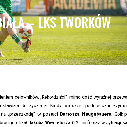
TSALU U-13
EKSTAKLASY
BELA MEDALISTÓW MMP
STRZELCY REKORDU W
-BIAŁA – LKS TWORKÓW
TSALU KOBIET U-19
EKSTRAKLASIE FUTSALU
BELA MEDALISTÓW MMP
TSALU KOBIET U-17
BELA WSZECH CZASÓW MMP
TSALU U-20
BELA WSZECH CZASÓW MMP
TSALU U-19
BELA WSZECH CZASÓW MMP
TSALU U-17
BELA WSZECH CZASÓW MMP
ieniem celowników. „Rekordziści”, mimo dość wyraźnej przewa
TSALU U-15
ozostawiała do życzenia. Kiedy wreszcie podopieczni Szymo
BELA WSZECH CZASÓW MMP
i na „przeszkodę” w postaci
Bartosza Neugebauera
. Golkip
TSALU U-13
 broniąc strzał
Jakuba Wiertelorza
(32. min.) oraz w sytuacji s