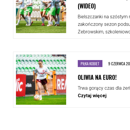
(WIDEO)
Bielszczanki na szóstym m
zakończony sezon pods
Żebrowskim, szkoleniowc
więcej
PIŁKA KOBIET
9 CZERWCA 2
OLIWIA NA EURO!
Trwa gorący czas dla żeńs
Czytaj więcej