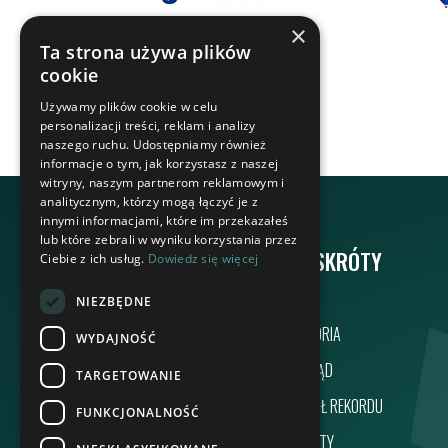
×
Ta strona używa plików
cookie
Używamy plików cookie w celu
personalizacji treści, reklam i analizy
naszego ruchu. Udostępniamy również
informacje o tym, jak korzystasz z naszej
witryny, naszym partnerom reklamowym i
analitycznym, którzy mogą łączyć je z
innymi informacjami, które im przekazałeś
lub które zebrali w wyniku korzystania przez
GRUPA REKORD
NA SKRÓTY
Ciebie z ich usług.
Dowiedz się więcej
NIEZBĘDNE
HISTORIA
WYDAJNOŚĆ
ZARZĄD
TARGETOWANIE
WOKÓŁ REKORDU
FUNKCJONALNOŚĆ
OBIEKTY