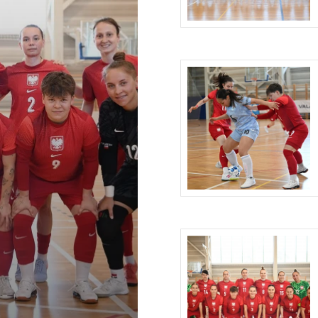
TSALU U-13
EKSTAKLASY
BELA MEDALISTÓW MMP
STRZELCY REKORDU W
TSALU KOBIET U-19
EKSTRAKLASIE FUTSALU
BELA MEDALISTÓW MMP
TSALU KOBIET U-17
BELA WSZECH CZASÓW MMP
TSALU U-20
BELA WSZECH CZASÓW MMP
TSALU U-19
BELA WSZECH CZASÓW MMP
TSALU U-17
BELA WSZECH CZASÓW MMP
TSALU U-15
BELA WSZECH CZASÓW MMP
TSALU U-13