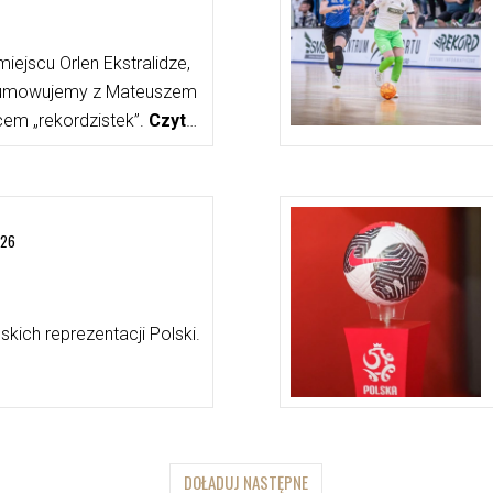
iejscu Orlen Ekstralidze,
umowujemy z Mateuszem
em „rekordzistek”.
Czytaj
026
kich reprezentacji Polski.
DOŁADUJ NASTĘPNE