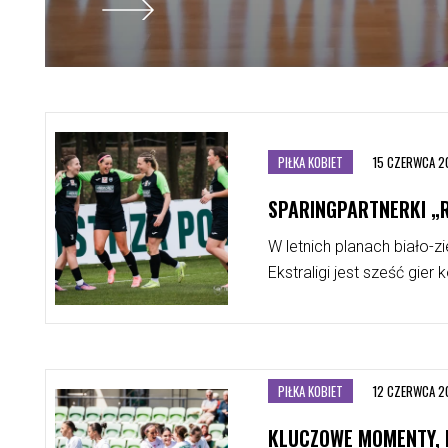
WIĘCEJ
PIŁKA KOBIET
15 CZERWCA 2
SPARINGPARTNERKI „
W letnich planach biało-zi
Ekstraligi jest sześć gier
PIŁKA KOBIET
12 CZERWCA 2
KLUCZOWE MOMENTY, 