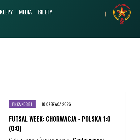
KLEPY
MEDIA
BILETY
PARTNERZY
MŁODZIEŻ
DZIECI
ARCHIWUM
CERTYFIKACJA
PROCEDURY POLITYKI
U
REKORD SPOŁECZNIE
HARU
BEZPIECZEŃSTWA DZIECI I
MŁODZIEŻY
PIŁKA KOBIET
18 CZERWCA 2026
FUTSAL WEEK: CHORWACJA - POLSKA 1:0
(0:0)
TORII
Ostatni mecz fazy grupowej.
Czytaj więcej