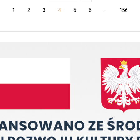
…
dni
1
2
3
4
5
6
156
Pierwszy
(Obecna)
Ostatni