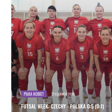
POZOSTAŁE OBIEKTY
PUCHAR POLSKI 2026
FU
TA
FU
TA
FU
TA
FU
TA
FU
TA
FU
TA
FU
PIŁKA KOBIET
21 CZERWCA 2026
TA
FU
FUTSAL WEEK: CZECHY - POLSKA 0:5 (0:1)