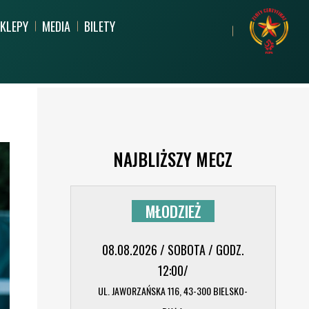
KLEPY
MEDIA
BILETY
PARTNERZY
MŁODZIEŻ
DZIECI
NAJBLIŻSZY MECZ
ARCHIWUM
CERTYFIKACJA
PROCEDURY POLITYKI
U
REKORD SPOŁECZNIE
HARU
BEZPIECZEŃSTWA DZIECI I
MŁODZIEŻ
MŁODZIEŻY
08.08.2026 / SOBOTA / GODZ.
12:00/
UL. JAWORZAŃSKA 116, 43-300 BIELSKO-
TORII