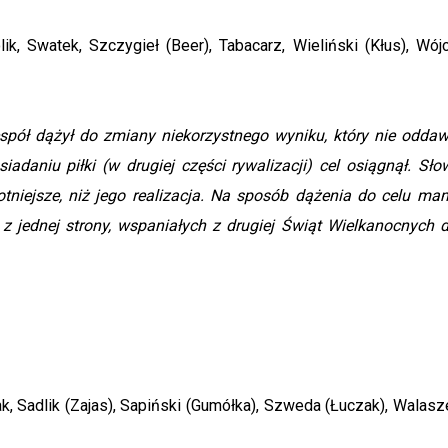
ik, Swatek, Szczygieł (Beer), Tabacarz, Wieliński (Kłus), Wójc
espół dążył do zmiany niekorzystnego wyniku, który nie oddaw
daniu piłki (w drugiej części rywalizacji) cel osiągnął. Sło
otniejsze, niż jego realizacja. Na sposób dążenia do celu ma
z jednej strony, wspaniałych z drugiej Świąt Wielkanocnych d
k, Sadlik (Zajas), Sapiński (Gumółka), Szweda (Łuczak), Walasz