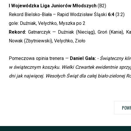
I Wojewódzka Liga Juniorów Młodszych
(B2)
Rekord Bielsko-Biała – Rapid Wodzisław Śląski
6:4
(3:2)
gole: Duźniak, Velychko, Myszka po 2
Rekord:
Gatnarczyk — Duźniak (Nieciąg), Groń (Kania), K
Nowak (Zbytniewski), Velychko, Zioło
Pomeczowa opinia trenera —
Daniel Gala:
- Świąteczny kli
w świątecznym koszyku. Wielki Czwartek ewidentnie sprzyj
dni jak najwięcej. Wesołych Świąt dla całej biało-zielonej R
POWR