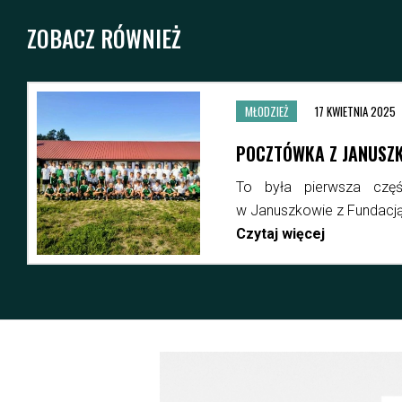
ZOBACZ RÓWNIEŻ
MŁO
)
TAK
ord-owych wakacji
Spa
.
młod
Czyt