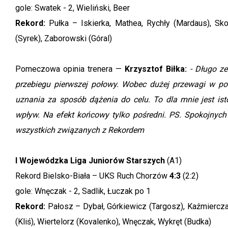
gole: Swatek - 2, Wieliński, Beer
Rekord:
Pułka – Iskierka, Mathea, Rychły (Mardaus), Skol
(Syrek), Zaborowski (Góral)
Pomeczowa opinia trenera —
Krzysztof Biłka:
- Długo z
przebiegu pierwszej połowy. Wobec dużej przewagi w posia
uznania za sposób dążenia do celu. To dla mnie jest ist
wpływ. Na efekt końcowy tylko pośredni. PS. Spokojnych 
wszystkich związanych z Rekordem
I Wojewódzka Liga Juniorów Starszych
(A1)
Rekord Bielsko-Biała – UKS Ruch Chorzów
4:3
(2:2)
gole: Wnęczak - 2, Sadlik, Łuczak po 1
Rekord:
Pałosz – Dybał, Górkiewicz (Targosz), Kaźmiercza
(Kliś), Wiertelorz (Kovalenko), Wnęczak, Wykręt (Budka)