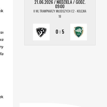
21.06.2026 / NIEDZIELA / GODZ.
09:00
II WL TRAMPKARZY MŁODSZYCH C2 - KOLEJKA
ik
18
0 : 5
ał
wa
my
la
ek