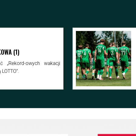
DZIEŻ
17 KWIETNIA 2025
 GRAŁA MŁODZIEŻ – 1-2.08.2026
ringowo-pucharowy „mix” najstarszych spośród
zieżowych drużyn Rekordu.
aj więcej