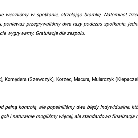
nie weszliśmy w spotkanie, strzelając bramkę. Natomiast trze
u, ponieważ przegrywaliśmy dwa razy podczas spotkania, jedn
acie wygrywamy. Gratulacje dla zespołu.
ik), Komędera (Szewczyk), Korzec, Macura, Mularczyk (Klepaczek
 pełną kontrolą, ale popełniliśmy dwa błędy indywidualne, któ
goli i naturalnie mogliśmy więcej, ale standardowo finalizacja n