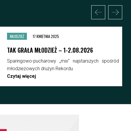
MŁODZIEŻ
17 KWIETNIA 2025
MMP – GOSPODARZE FINAŁÓW
Poznaliśmy gospodarzy turniej
Młodzieżowych Mistrzostw Polski w fu
2026/27. Jednym z nich będzie nasz kl
Czytaj więcej