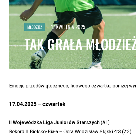
POZOSTAŁE OBIEKTY
PUCHAR POLSKI 2026
FU
TA
FU
17 KWIETNIA 2025
MŁODZIEŻ
TA
TAK GRAŁA MŁODZIEŻ
FU
TA
FU
TA
FU
TA
Emocje przedświątecznego, ligowego czwartku; poniżej wy
FU
TA
17.04.2025 – czwartek
FU
TA
II Wojewódzka Liga Juniorów Starszych
(A1)
FU
Rekord II Bielsko-Biała – Odra Wodzisław Śląski
4:3
(2:3)