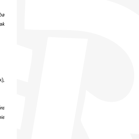
ba
ak
),
re
ie