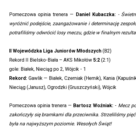
Pomeczowa opinia trenera —
Daniel Kubaczka:
- Świet
wyróżnić podejście, zaangażowanie i determinację zespoł
potrafiliśmy odwrócić losy meczu, gdzie w finalnym rezult
II Wojewódzka Liga Juniorów Młodszych
(B2)
Rekord II Bielsko-Biała – AKS Mikołów
5:2
(2:1)
gole: Białek, Nieciąg po 2, Wójcik - 1
Rekord:
Gawlik — Białek, Czerniak (Hernik), Kania (Kapuśn
Nieciąg (Janusz), Ogrodzki (Gruszczyński), Wójcik
Pomeczowa opinia trenera —
Bartosz Woźniak:
-
Mecz pod
zakończyły się bramkami dla przeciwnika. Strzeliliśmy pięć 
była na najwyższym poziomie. Wesołych Świąt!