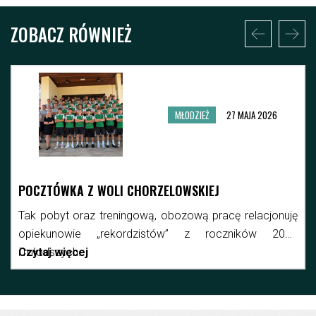
ZOBACZ RÓWNIEŻ
MŁODZIEŻ
27 MAJA 2026
POCZTÓWKA Z WOLI CHORZELOWSKIEJ
Tak pobyt oraz treningową, obozową pracę relacjonuję
opiekunowie „rekordzistów” z roczników 2010
i młodszych.
Czytaj więcej