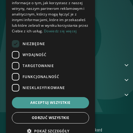
informacje o tym, jak korzystasz z naszej
witryny, naszym partnerom reklamowym i
analitycznym, którzy mogą łączyć je z
innymi informacjami, które im przekazałeś
lub które zebrali w wyniku korzystania przez
Ciebie z ich usług.
Dowiedz się więcej
NIEZBĘDNE
WYDAJNOŚĆ
ADRES
TARGETOWANIE
FUNKCJONALNOŚĆ
NA SKRÓTY
NIESKLASYFIKOWANE
GRUPA REKORD
AKCEPTUJ WSZYSTKIE
ODRZUĆ WSZYSTKIE
POLITYKA PRYWATNOŚCI
Wszelkie prawa zastrzeżone © BTS Rekord
POKAŻ SZCZEGÓŁY