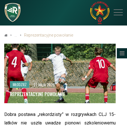
Reprezentacyjne powołanie
27 MAJA 2026
MŁODZIEŻ
REPREZENTACYJNE POWOŁANIE
Dobra postawa „rekordzisty” w rozgrywkach CLJ 15-
latków nie uszła uwadze pionowi szkoleniowemu