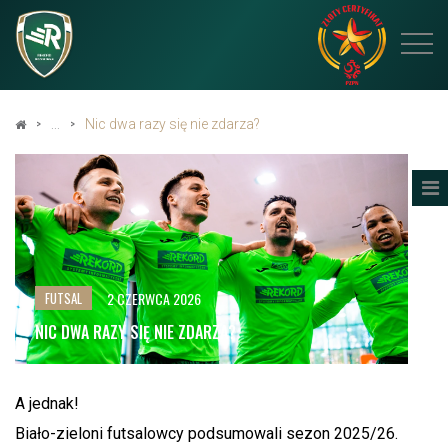
Nic dwa razy się nie zdarza?
2 CZERWCA 2026
FUTSAL
NIC DWA RAZY SIĘ NIE ZDARZA?
A jednak!
Biało-zieloni futsalowcy podsumowali sezon 2025/26.