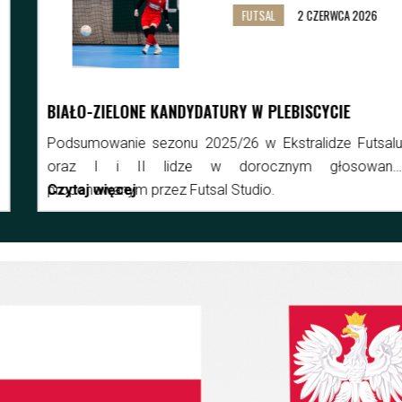
FUTSAL
2 CZERWCA 2026
BIAŁO-ZIELONE KANDYDATURY W PLEBISCYCIE
Podsumowanie sezonu 2025/26 w Ekstralidze Futsalu
oraz I i II lidze w dorocznym głosowaniu
proponowanym przez Futsal Studio.
Czytaj więcej