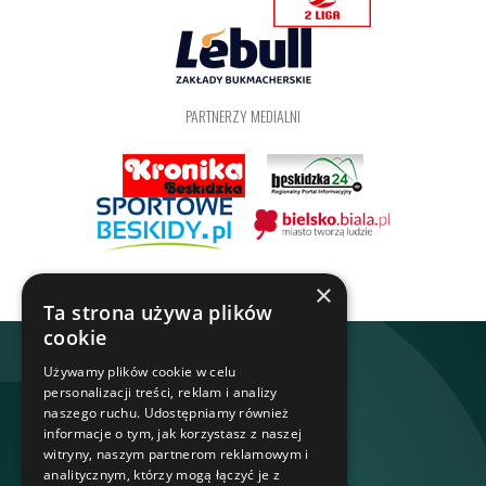
PARTNERZY MEDIALNI
×
Ta strona używa plików
cookie
Używamy plików cookie w celu
personalizacji treści, reklam i analizy
naszego ruchu. Udostępniamy również
informacje o tym, jak korzystasz z naszej
witryny, naszym partnerom reklamowym i
analitycznym, którzy mogą łączyć je z