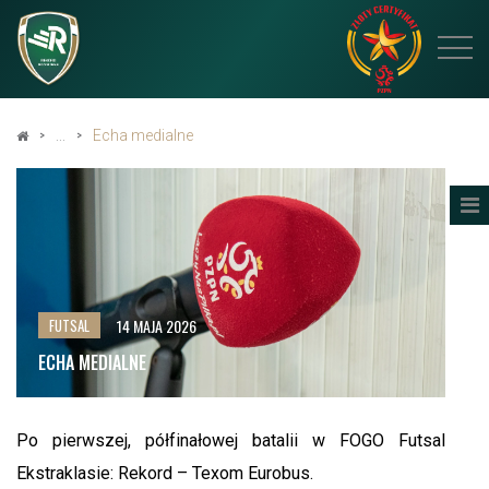
Echa medialne
14 MAJA 2026
FUTSAL
ECHA MEDIALNE
Po pierwszej, półfinałowej batalii w FOGO Futsal
Ekstraklasie: Rekord – Texom Eurobus.