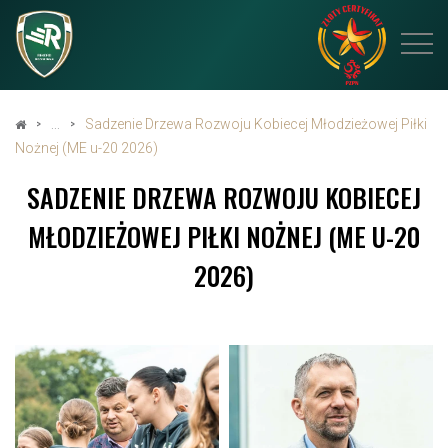
Sadzenie Drzewa Rozwoju Kobiecej Młodzieżowej Piłki
Nożnej (ME u-20 2026)
SADZENIE DRZEWA ROZWOJU KOBIECEJ
MŁODZIEŻOWEJ PIŁKI NOŻNEJ (ME U-20
2026)