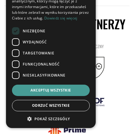
analitycznym, którzy mogą łączyć je z
innymi informacjami, które im przekazałeś
lub które zebrali w wyniku korzystania przez
SPONSORZY I PARTNERZY
Ciebie z ich usług.
Dowiedz się więcej
NIEZBĘDNE
WYDAJNOŚĆ
SPONSOR STRATEGICZNY
PARTNER STRATEGICZNY
TARGETOWANIE
FUNKCJONALNOŚĆ
NIESKLASYFIKOWANE
SPONSORZY
.SPONSOR
AKCEPTUJ WSZYSTKIE
ODRZUĆ WSZYSTKIE
SPONSOR
POKAŻ SZCZEGÓŁY