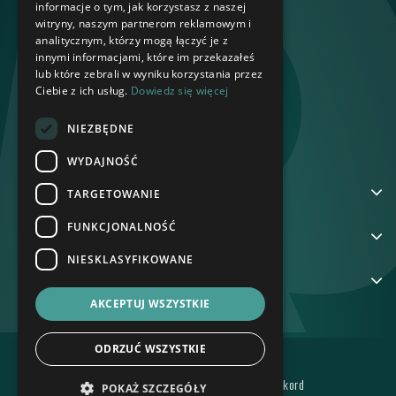
informacje o tym, jak korzystasz z naszej
witryny, naszym partnerom reklamowym i
analitycznym, którzy mogą łączyć je z
innymi informacjami, które im przekazałeś
lub które zebrali w wyniku korzystania przez
Ciebie z ich usług.
Dowiedz się więcej
NIEZBĘDNE
WYDAJNOŚĆ
ADRES
TARGETOWANIE
FUNKCJONALNOŚĆ
NA SKRÓTY
NIESKLASYFIKOWANE
GRUPA REKORD
AKCEPTUJ WSZYSTKIE
ODRZUĆ WSZYSTKIE
POLITYKA PRYWATNOŚCI
Wszelkie prawa zastrzeżone © BTS Rekord
POKAŻ SZCZEGÓŁY