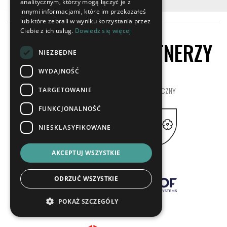
analitycznym, którzy mogą łączyć je z
innymi informacjami, które im przekazałeś
lub które zebrali w wyniku korzystania przez
Ciebie z ich usług.
Dowiedz się więcej
SPONSORZY I PARTNERZY
NIEZBĘDNE
WYDAJNOŚĆ
SPONSOR STRATEGICZNY
PARTNER STRATEGICZNY
TARGETOWANIE
FUNKCJONALNOŚĆ
NIESKLASYFIKOWANE
AKCEPTUJ WSZYSTKIE
SPONSORZY
.SPONSOR
ODRZUĆ WSZYSTKIE
POKAŻ SZCZEGÓŁY
SPONSOR